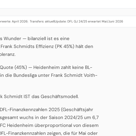
rwerte: April 2026
Transfers: aktuell
Update: DFL GJ 24/25 erwartet Mai/Juni 2026
·
·
 Wunder — bilanziell ist es eine
Frank Schmidts Effizienz (PK 45%) hält den
oleranz.
K-Quote (45%) — Heidenheim zahlt keine BL-
in die Bundesliga unter Frank Schmidt Voith-
nk Schmidt IST das Geschäftsmodell.
n DFL-Finanzkennzahlen 2025 (Geschäftsjahr
insgesamt wuchs in der Saison 2024/25 um 6,7
1. FC Heidenheim überproportional von diesem
FL-Finanzkennzahlen zeigen, die für Mai oder