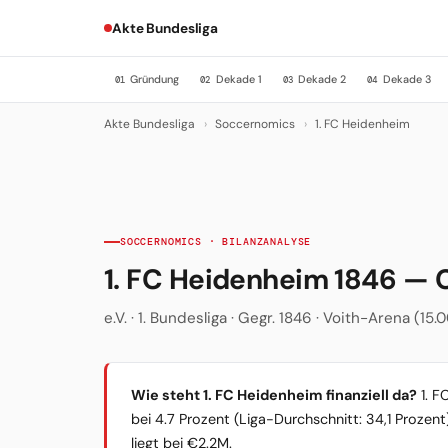
Akte Bundesliga
Gründung
Dekade 1
Dekade 2
Dekade 3
01
02
03
04
Akte Bundesliga
›
Soccernomics
›
1. FC Heidenheim
SOCCERNOMICS · BILANZANALYSE
1. FC Heidenheim 1846 —
e.V. · 1. Bundesliga · Gegr. 1846 · Voith-Arena (1
Wie steht 1. FC Heidenheim finanziell da?
1. F
bei 4.7 Prozent (Liga-Durchschnitt: 34,1 Prozen
liegt bei €2.2M.