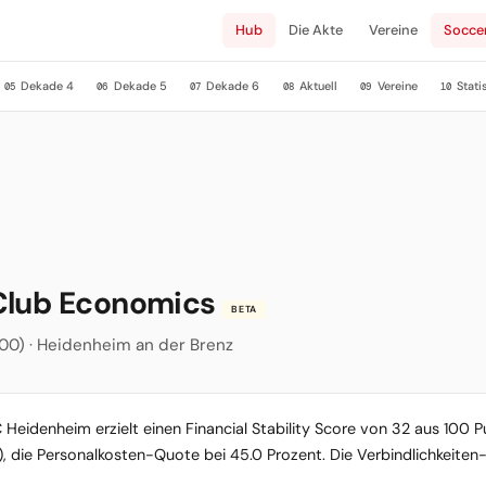
Hub
Die Akte
Vereine
Socce
Dekade 4
Dekade 5
Dekade 6
Aktuell
Vereine
Stati
05
06
07
08
09
10
 Club Economics
BETA
5.000) · Heidenheim an der Brenz
C Heidenheim erzielt einen Financial Stability Score von 32 aus 100 P
t), die Personalkosten-Quote bei 45.0 Prozent. Die Verbindlichkeite