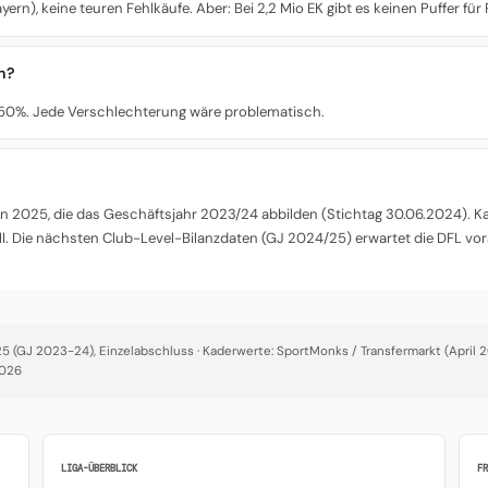
ern), keine teuren Fehlkäufe. Aber: Bei 2,2 Mio EK gibt es keinen Puffer fü
n?
r 50%. Jede Verschlechterung wäre problematisch.
 2025, die das Geschäftsjahr 2023/24 abbilden (Stichtag 30.06.2024). Kade
l. Die nächsten Club-Level-Bilanzdaten (GJ 2024/25) erwartet die DFL vor
 (GJ 2023-24), Einzelabschluss · Kaderwerte: SportMonks / Transfermarkt (April 20
2026
LIGA-ÜBERBLICK
F