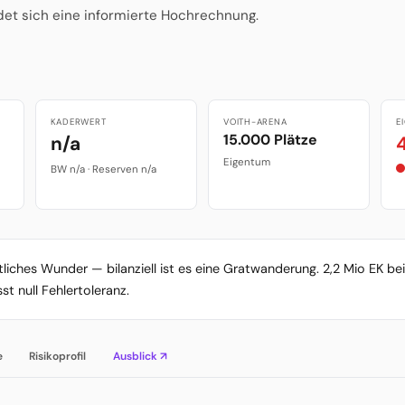
det sich eine informierte Hochrechnung.
KADERWERT
VOITH-ARENA
E
15.000 Plätze
n/a
Eigentum
BW n/a · Reserven n/a
liches Wunder — bilanziell ist es eine Gratwanderung. 2,2 Mio EK bei
st null Fehlertoleranz.
e
Risikoprofil
Ausblick ↗