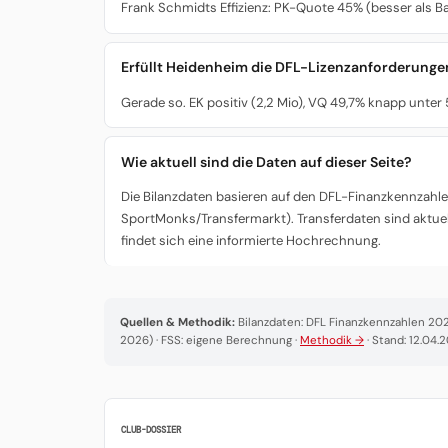
Frank Schmidts Effizienz: PK-Quote 45% (besser als Bay
Erfüllt Heidenheim die DFL-Lizenzanforderunge
Gerade so. EK positiv (2,2 Mio), VQ 49,7% knapp unte
Wie aktuell sind die Daten auf dieser Seite?
Die Bilanzdaten basieren auf den DFL-Finanzkennzahlen
SportMonks/Transfermarkt). Transferdaten sind aktuel
findet sich eine informierte Hochrechnung.
Quellen & Methodik:
Bilanzdaten: DFL Finanzkennzahlen 2025
2026) · FSS: eigene Berechnung ·
Methodik →
· Stand: 12.04.
CLUB-DOSSIER