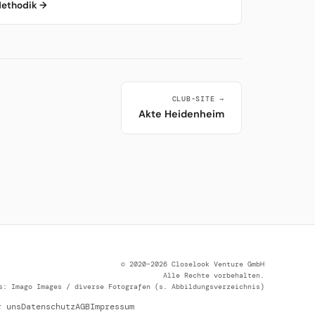
ethodik →
CLUB-SITE →
Akte Heidenheim
© 2020–2026 Closelook Venture GmbH
Alle Rechte vorbehalten.
s: Imago Images / diverse Fotografen (s. Abbildungsverzeichnis)
r uns
Datenschutz
AGB
Impressum