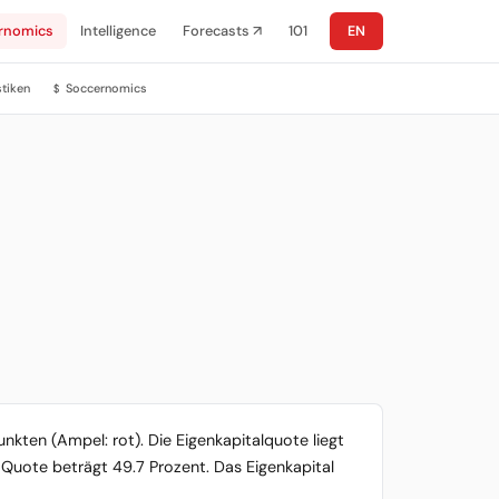
rnomics
Intelligence
Forecasts ↗
101
EN
stiken
Soccernomics
$
unkten (Ampel: rot). Die Eigenkapitalquote liegt
n-Quote beträgt 49.7 Prozent. Das Eigenkapital