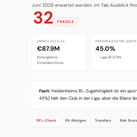
Juni 2026 erwartet werden. Im Tab Ausblick fin
32
FRAGILE
UMSATZ 2023-24
PERSONALKOSTEN-QUOTE
€87.9M
45.0%
Rohergebnis ·
Liga-Ø 47.9%
Einzelabschluss
Fazit:
Heidenheims BL-Zugehörigkeit ist ein sport
45%) hält den Club in der Liga, aber die Bilanz läs
DFL-Check
EK-Röntgen
Transfers
Risk Scor