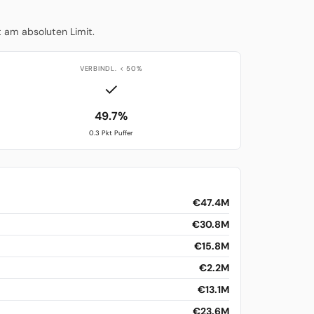
t am absoluten Limit.
VERBINDL. < 50%
✓
49.7%
0.3 Pkt Puffer
€47.4M
€30.8M
€15.8M
€2.2M
€13.1M
€23.6M