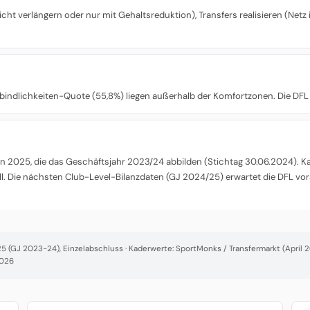
t verlängern oder nur mit Gehaltsreduktion), Transfers realisieren (Netz i
rbindlichkeiten-Quote (55,8%) liegen außerhalb der Komfortzonen. Die DFL 
 2025, die das Geschäftsjahr 2023/24 abbilden (Stichtag 30.06.2024). Kade
l. Die nächsten Club-Level-Bilanzdaten (GJ 2024/25) erwartet die DFL vor
 (GJ 2023-24), Einzelabschluss · Kaderwerte: SportMonks / Transfermarkt (April 20
2026