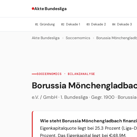
Akte Bundesliga
Gründung
Dekade 1
Dekade 2
Dekade 3
01
02
03
04
Akte Bundesliga
›
Soccernomics
›
Borussia Mönchenglad
SOCCERNOMICS · BILANZANALYSE
Borussia Mönchengladba
e.V. / GmbH · 1. Bundesliga · Gegr. 1900 · Borus
Wie steht Borussia Mönchengladbach finanzi
Eigenkapitalquote liegt bei 25.3 Prozent (Liga-
Prozent. Das Eigenkapital liegt bei €48.9M.