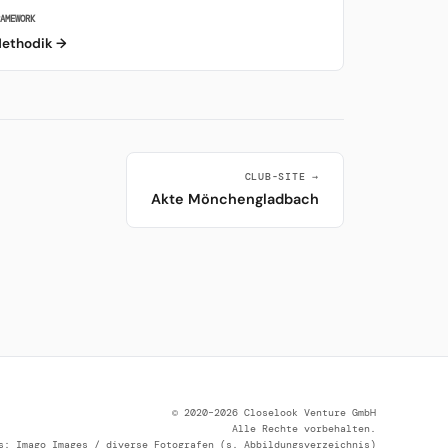
RAMEWORK
ethodik →
CLUB-SITE →
Akte Mönchengladbach
© 2020–2026 Closelook Venture GmbH
Alle Rechte vorbehalten.
s: Imago Images / diverse Fotografen (s. Abbildungsverzeichnis)