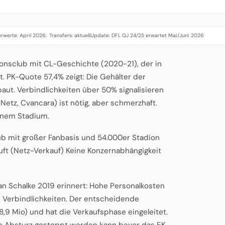
rwerte: April 2026
Transfers: aktuell
Update: DFL GJ 24/25 erwartet Mai/Juni 2026
·
·
tionsclub mit CL-Geschichte (2020-21), der in
st. PK-Quote 57,4% zeigt: Die Gehälter der
aut. Verbindlichkeiten über 50% signalisieren
Netz, Cvancara) ist nötig, aber schmerzhaft.
tenem Stadium.
lub mit großer Fanbasis und 54.000er Stadion
uft (Netz-Verkauf) Keine Konzernabhängigkeit
an Schalke 2019 erinnert: Hohe Personalkosten
e Verbindlichkeiten. Der entscheidende
,9 Mio) und hat die Verkaufsphase eingeleitet.
che Absturz gestoppt werden kann bevor das EK