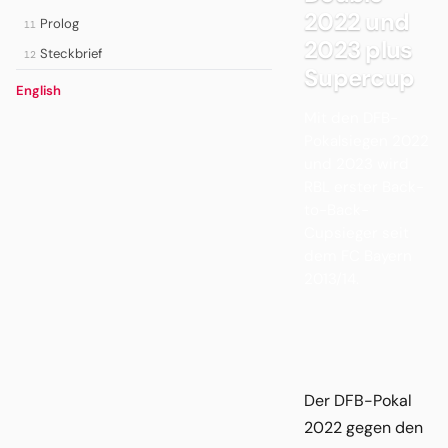
2022 und
Prolog
11
2023 plus
Steckbrief
12
Supercup
English
Mit den DFB-
Pokalsiegen 2022
und 2023 wird
RBL erster Back-
to-Back-
Cupsieger seit
dem FC Bayern
2013/14.
Der DFB-Pokal
2022 gegen den