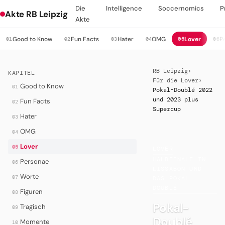
Die
Intelligence
Soccernomics
P
Akte RB Leipzig
Akte
Good to Know
Fun Facts
Hater
OMG
Lover
P
01
02
03
04
05
06
RB Leipzig
›
KAPITEL
Für die Lover
›
Good to Know
01
Pokal-Doublé 2022
und 2023 plus
Fun Facts
02
Supercup
Hater
03
OMG
04
Lover
05
LOVER
·
HALBFINALE IN
Personae
06
LISSABON UND
Worte
07
DAS POKAL-
DOUBLÉ
Figuren
08
Pokal-
Tragisch
09
Doublé
Momente
10