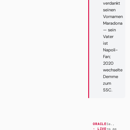
verdankt
seinen
Vornamen
Maradona
— sein
Vater
ist
Napoli-
Fan;
2020
wechselte
Demme
zum
SSC.
Sa.,
ORACLE
· LIVE
29.08.,