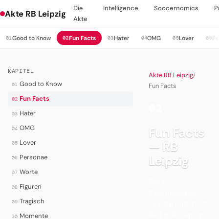
Die
Intelligence
Soccernomics
P
Akte RB Leipzig
Akte
Good to Know
Fun Facts
Hater
OMG
Lover
Pe
01
02
03
04
05
06
KAPITEL
Akte RB Leipzig
/
Good to Know
01
Fun Facts
Fun Facts
02
02
·
Hater
03
OMG
Fun Facts
04
Lover
— RB
05
Personae
Leipzig
06
Worte
07
Dass
Figuren
08
RasenBallsport
Tragisch
09
Leipzig eigentlich
Red Bull Leipzig
Momente
10