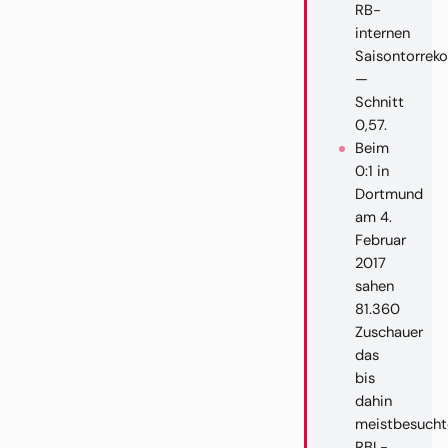
RB-
internen
Saisontorreko
—
Schnitt
0,57.
Beim
0:1 in
Dortmund
am 4.
Februar
2017
sahen
81.360
Zuschauer
das
bis
dahin
meistbesucht
RBL-