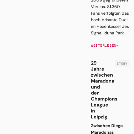
2009 gegründeten
Vereins. 81.360
Fans verfolgten das
hoch brisante Duell
im Hexenkessel des
Signal Iduna Park.
WEITERLESEN
→
29
Jahre
zwischen
Maradona
und
der
Champions
League
in
Leipzig
Zwischen Diego
Maradonas