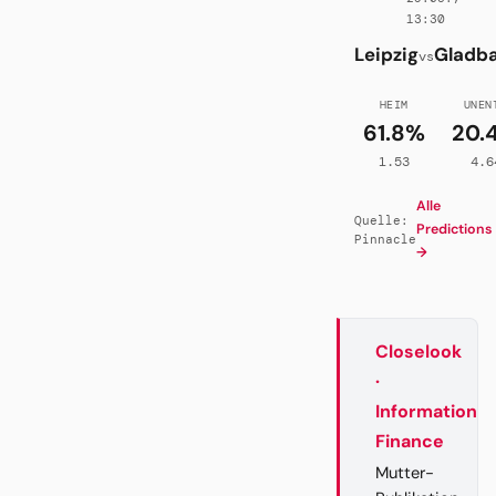
13:30
Leipzig
Gladb
vs
HEIM
UNEN
61.8%
20.
1.53
4.6
Alle
Quelle:
Predictions
Pinnacle
→
Closelook
·
Information
Finance
Mutter-