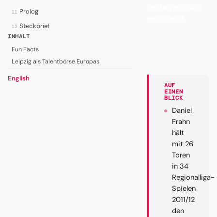
heißen müsste,
Prolog
11
weiß jeder.
Steckbrief
12
INHALT
Fun Facts
Leipzig als Talentbörse Europas
English
AUF
EINEN
BLICK
Daniel
Frahn
hält
mit 26
Toren
in 34
Regionalliga-
Spielen
2011/12
den