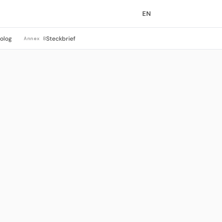
EN
rolog
Steckbrief
Annex B