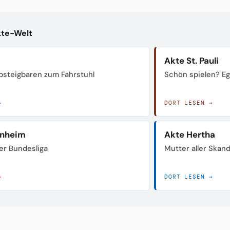
kte-Welt
Akte St. Pauli
steigbaren zum Fahrstuhl
Schön spielen? Ega
→
DORT LESEN →
enheim
Akte Hertha
der Bundesliga
Mutter aller Skan
→
DORT LESEN →