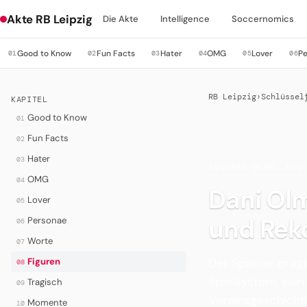
Akte RB Leipzig
Die Akte
Intelligence
Soccernomics
Good to Know
Fun Facts
Hater
OMG
Lover
P
01
02
03
04
05
06
RB Leipzig
›
Schlüssel
KAPITEL
Good to Know
01
Fun Facts
02
Hater
03
FIGUREN
·
OLMO, NKU
OMG
04
Dani Ol
Lover
05
und Rek
Personae
06
Worte
07
Der Spanier präg
Figuren
08
Spielsystem, sein
Tragisch
09
Vereinsgeschicht
Momente
10