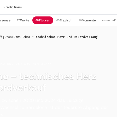
Predictions
ersonae
Worte
Figuren
Tragisch
Momente
P
07
08
09
10
Annex A
figuren
›
Dani Olmo – technisches Herz und Rekordverkauf
NKU UND DER CEO MINTZLAFF
mo – technisches Herz
ordverkauf
t zwischen 2020 und 2024 das Leipziger
 Wechsel zu Barcelona ist der teuerste Abgang der
e.