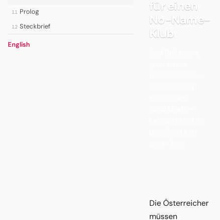
für einen
Prolog
11
No-Name-
Steckbrief
12
Klub
English
Red Bull sucht
jetzt einen
traditionslosen
Klub an einer
deutschen
Großstadt —
Leipzig steht in
der Short List
ganz oben.
Die Österreicher
müssen