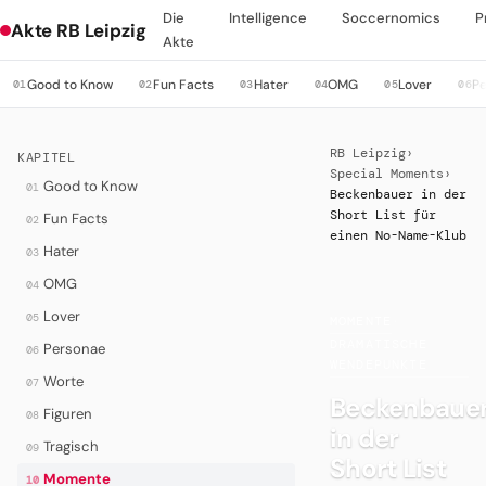
Die
Intelligence
Soccernomics
P
Akte RB Leipzig
Akte
Good to Know
Fun Facts
Hater
OMG
Lover
P
01
02
03
04
05
06
RB Leipzig
›
KAPITEL
Special Moments
›
Good to Know
01
Beckenbauer in der
Short List für
Fun Facts
02
einen No-Name-Klub
Hater
03
OMG
04
Lover
05
MOMENTE
·
DRAMATISCHE
Personae
06
WENDEPUNKTE
Worte
07
Beckenbaue
Figuren
08
in der
Tragisch
09
Short List
Momente
10