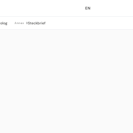
EN
rolog
Steckbrief
Annex B