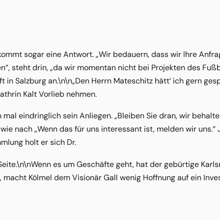
ommt sogar eine Antwort. „Wir bedauern, dass wir Ihre Anfra
, steht drin, „da wir momentan nicht bei Projekten des Fußball
uft in Salzburg an.\n\n„Den Herrn Mateschitz hätt‘ ich gern ge
Kathrin Kalt Vorlieb nehmen.
h mal eindringlich sein Anliegen. „Bleiben Sie dran, wir behal
dwie nach „Wenn das für uns interessant ist, melden wir uns.“ Je
lung holt er sich Dr.
Seite.\n\nWenn es um Geschäfte geht, hat der gebürtige Karlsr
, macht Kölmel dem Visionär Gall wenig Hoffnung auf ein Inves