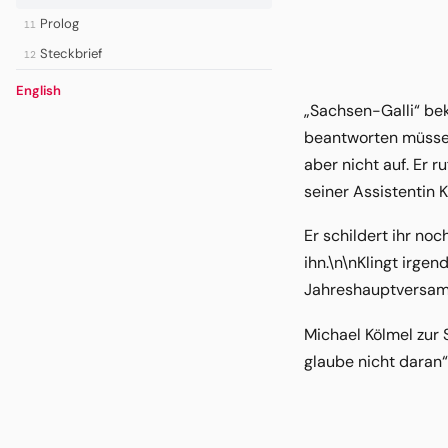
Prolog
11
Steckbrief
12
English
„Sachsen-Galli“ bek
beantworten müssen“
aber nicht auf. Er r
seiner Assistentin 
Er schildert ihr noc
ihn.\n\nKlingt irgen
Jahreshauptversamm
Michael Kölmel zur 
glaube nicht daran“