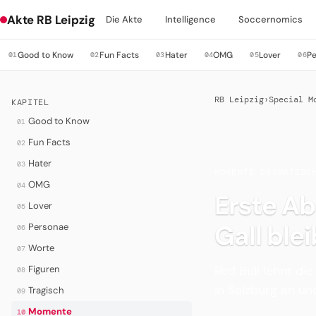
Akte RB Leipzig
Die Akte
Intelligence
Soccernomics
Good to Know
Fun Facts
Hater
OMG
Lover
P
01
02
03
04
05
06
RB Leipzig
›
Special M
KAPITEL
Good to Know
01
Fun Facts
02
Hater
03
MOMENTE
·
DRAMATISC
OMG
04
Erste Ab
Lover
05
Gall ble
Personae
06
Worte
07
Red Bull lehnt di
Figuren
08
in Salzburg an un
Tragisch
09
Momente
10