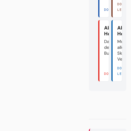
DORT
DORT LESEN 
LESEN
Akte
Akte
Heidenhei
Herth
Das Dorf in
Mutte
der
aller
Bundesliga
Skanda
Verei
DORT
DORT LESEN 
LESEN