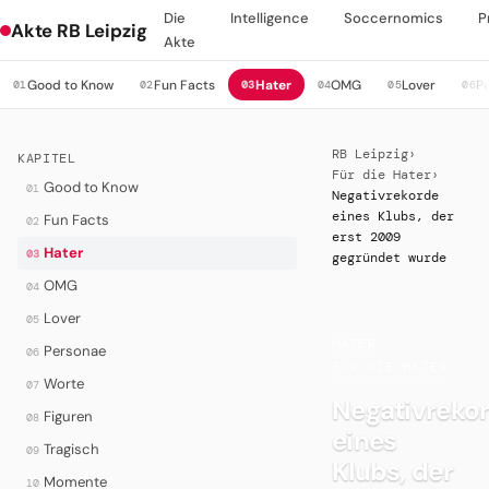
Die
Intelligence
Soccernomics
P
Akte RB Leipzig
Akte
Good to Know
Fun Facts
Hater
OMG
Lover
P
01
02
03
04
05
06
RB Leipzig
›
KAPITEL
Für die Hater
›
Good to Know
01
Negativrekorde
eines Klubs, der
Fun Facts
02
erst 2009
Hater
03
gegründet wurde
OMG
04
Lover
05
HATER
·
Personae
06
FÜR DIE HATER
Worte
07
Negativreko
Figuren
08
eines
Tragisch
09
Klubs, der
Momente
10