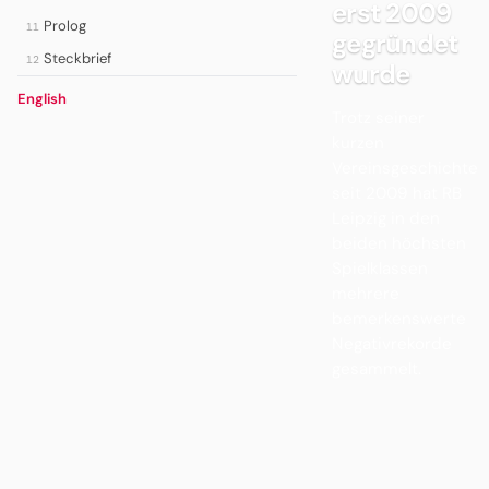
erst 2009
Prolog
11
gegründet
Steckbrief
12
wurde
English
Trotz seiner
kurzen
Vereinsgeschichte
seit 2009 hat RB
Leipzig in den
beiden höchsten
Spielklassen
mehrere
bemerkenswerte
Negativrekorde
gesammelt.