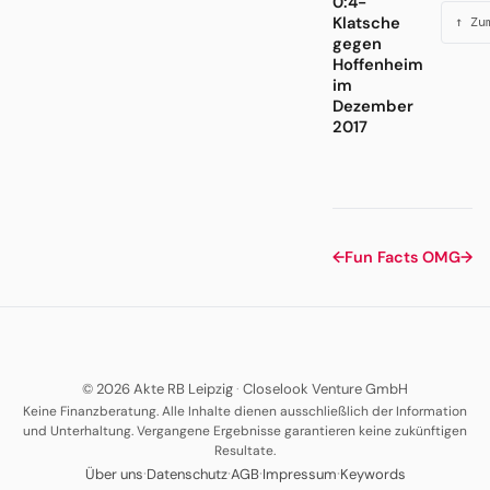
0:4-
Klatsche
↑ Zu
gegen
Hoffenheim
im
Dezember
2017
←
Fun Facts
OMG
→
© 2026 Akte RB Leipzig
·
Closelook Venture GmbH
Keine Finanzberatung. Alle Inhalte dienen ausschließlich der Information
und Unterhaltung. Vergangene Ergebnisse garantieren keine zukünftigen
Resultate.
·
·
·
·
Über uns
Datenschutz
AGB
Impressum
Keywords