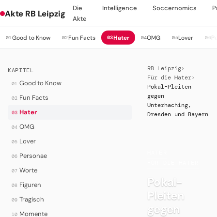
Die
Intelligence
Soccernomics
P
Akte RB Leipzig
Akte
Good to Know
Fun Facts
Hater
OMG
Lover
P
01
02
03
04
05
06
RB Leipzig
›
KAPITEL
Für die Hater
›
Good to Know
01
Pokal-Pleiten
gegen
Fun Facts
02
Unterhaching,
Hater
03
Dresden und Bayern
OMG
04
Lover
05
HATER
·
Personae
06
FÜR DIE HATER
Worte
07
Pokal-
Figuren
08
Pleiten
Tragisch
09
gegen
Momente
10