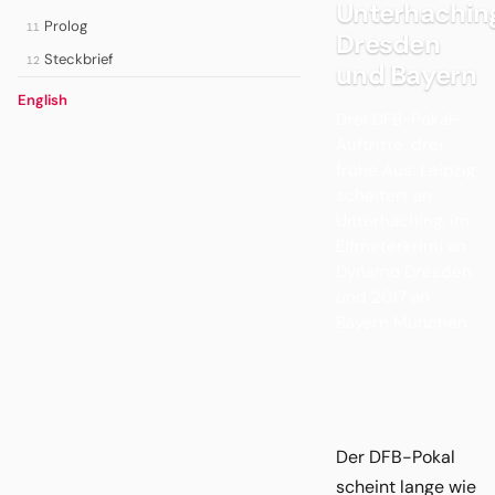
Unterhachin
Prolog
11
Dresden
Steckbrief
12
und Bayern
English
Drei DFB-Pokal-
Auftritte, drei
frühe Aus: Leipzig
scheitert an
Unterhaching, im
Elfmeterkrimi an
Dynamo Dresden
und 2017 an
Bayern München.
Der DFB-Pokal
scheint lange wie