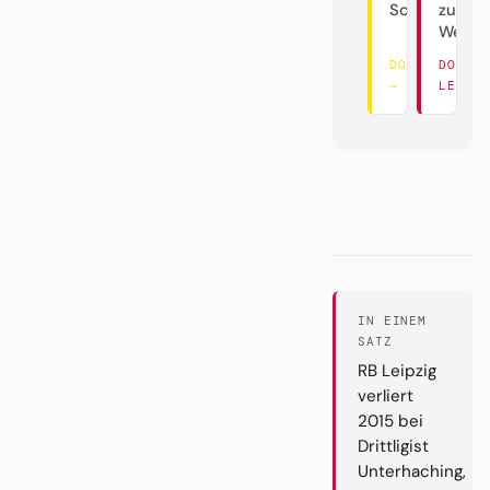
Schaukel
zum
Weltve
DORT LESEN
DORT
→
LESEN
IN EINEM
SATZ
RB Leipzig
verliert
2015 bei
Drittligist
Unterhaching,