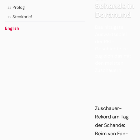
Schande in
Prolog
11
Dortmund
Steckbrief
12
Das hitzigste
English
Auswärtsspiel
der RBL-
Geschichte ist
zugleich das mit
den meisten
Zuschauern.
Zuschauer-
Rekord am Tag
der Schande:
Beim von Fan-