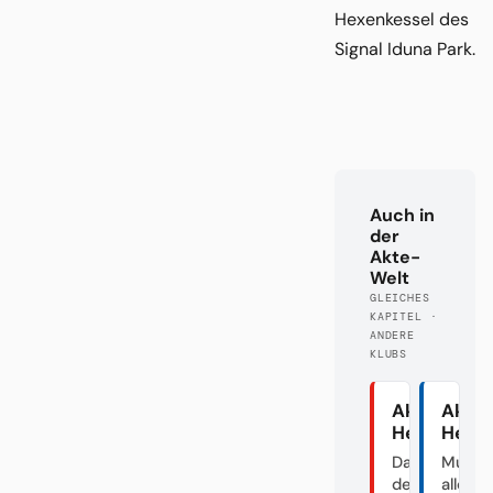
Hexenkessel des
Signal Iduna Park.
Auch in
der
Akte-
Welt
GLEICHES
KAPITEL ·
ANDERE
KLUBS
Akte
Akte
Heidenhei
Herth
Das Dorf in
Mutte
der
aller