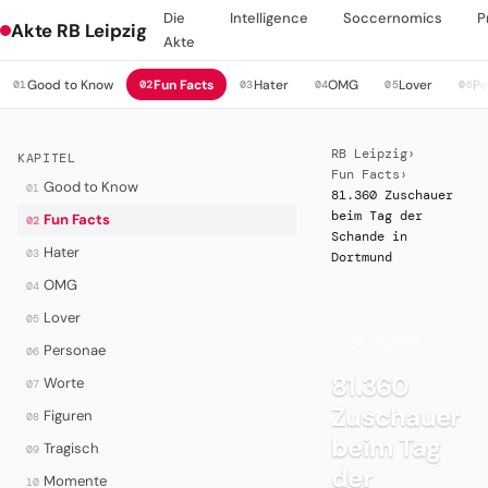
Die
Intelligence
Soccernomics
P
Akte RB Leipzig
Akte
Good to Know
Fun Facts
Hater
OMG
Lover
Pe
01
02
03
04
05
06
RB Leipzig
›
KAPITEL
Fun Facts
›
Good to Know
01
81.360 Zuschauer
beim Tag der
Fun Facts
02
Schande in
Hater
03
Dortmund
OMG
04
Lover
05
·
FUN FACTS
Personae
06
81.360
Worte
07
Zuschauer
Figuren
08
beim Tag
Tragisch
09
der
Momente
10