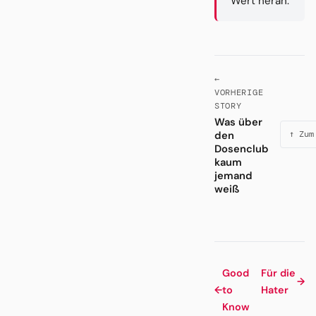
Wert heran.
←
VORHERIGE
STORY
Was über
den
↑ Zum
Dosenclub
kaum
jemand
weiß
Good
Für die
→
←
to
Hater
Know