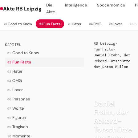
Die
Intelligence
Soccernomics
P
Akte RB Leipzig
Akte
Good to Know
Fun Facts
Hater
OMG
Lover
Pe
01
02
03
04
05
06
RB Leipzig
›
KAPITEL
Fun Facts
›
Good to Know
01
Daniel Frahn, der
Rekord-Torschütze
Fun Facts
02
der Roten Bullen
Hater
03
OMG
04
Lover
05
·
FUN FACTS
Personae
06
Daniel
Worte
07
Frahn, der
Figuren
08
Rekord-
Tragisch
Torschütze
09
der Roten
Momente
10