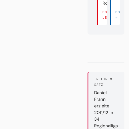
Rose
DORT
DORT 
LESEN →
→
IN EINEM
SATZ
Daniel
Frahn
erzielte
2011/12 in
34
Regionalliga-