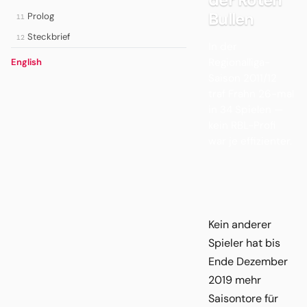
Bullen
Prolog
11
Steckbrief
12
In der
Regionalliga-
English
Saison 2011/12
traf Frahn 26-mal
in 34 Spielen —
kein RBL-Profi
war je effizienter.
Kein anderer
Spieler hat bis
Ende Dezember
2019 mehr
Saisontore für