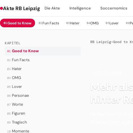
Akte RB Leipzig
Die Akte
Intelligence
Soccernomics
Good to Know
Fun Facts
Hater
OMG
Lover
P
01
02
03
04
05
06
RB Leipzig
›
Good to K
KAPITEL
Good to Know
01
Fun Facts
02
Hater
03
·
GOOD TO KNOW
OMG
04
Mehr als
Lover
05
hinter R
Personae
06
Worte
07
Hinter dem Erfolg
Figuren
08
Spielsystem und 
Tragisch
09
Momente
10