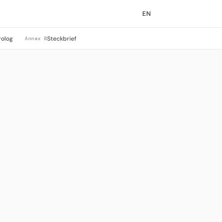
EN
rolog
Steckbrief
Annex B