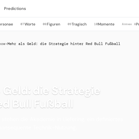
Predictions
ersonae
Worte
Figuren
Tragisch
Momente
P
07
08
09
10
Annex A
now
›
Mehr als Geld: die Strategie hinter Red Bull Fußball
 Geld: die Strategie
ed Bull Fußball
 stehen die Akademie in Liefering, ein definiertes
konsequente Technik-Nutzung.