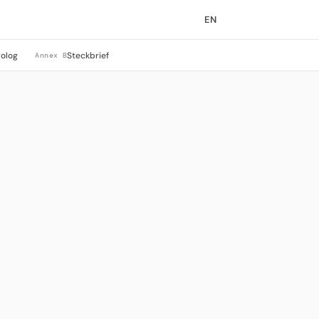
EN
rolog
Steckbrief
Annex B