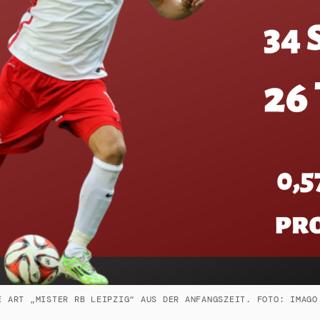
E ART „MISTER RB LEIPZIG“ AUS DER ANFANGSZEIT. FOTO: IMAGO