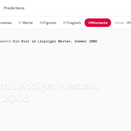
Predictions
ersonae
Worte
Figuren
Tragisch
Momente
P
07
08
09
10
Annex A
oments
›
Ein Bier im Leipziger Westen, Sommer 2006
LICHE MOMENTE
 im Leipziger Westen,
 2006
atz im Leipziger Westen lädt der Rentner Rolf Gall
denten Heller auf ein Pils ein — und legt damit