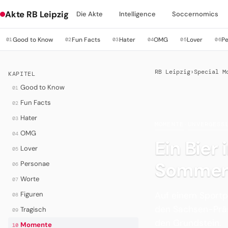
Akte RB Leipzig
Die Akte
Intelligence
Soccernomics
Good to Know
Fun Facts
Hater
OMG
Lover
P
01
02
03
04
05
06
RB Leipzig
›
Special M
KAPITEL
Good to Know
01
Fun Facts
02
Hater
03
MOMENTE
·
UNVERGESS
OMG
04
Ein Bier
Lover
05
Sommer
Personae
06
Worte
07
Auf einem Sportpl
Figuren
08
den Sachsen-Präsi
Tragisch
09
den Grundstein.
Momente
10