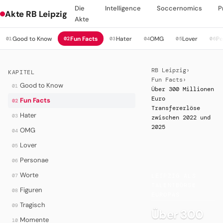
Die
Intelligence
Soccernomics
P
Akte RB Leipzig
Akte
Good to Know
Fun Facts
Hater
OMG
Lover
Pe
01
02
03
04
05
06
RB Leipzig
›
KAPITEL
Fun Facts
›
Good to Know
01
Über 300 Millionen
Euro
Fun Facts
02
Transfererlöse
Hater
03
zwischen 2022 und
2025
OMG
04
Lover
05
Personae
06
·
Worte
07
LEIPZIG ALS
TALENTBÖRSE
Figuren
08
EUROPAS
Tragisch
09
Über 300
Momente
10