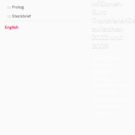
Millionen
Prolog
11
Euro
Steckbrief
12
Transfererlö
zwischen
English
2022 und
2025
Olmo, Nkunku,
Szoboszlai,
Gvardiol —
Leipzigs
Verkaufsliste liest
sich wie ein
Who-is-who der
europäischen
Topligen.